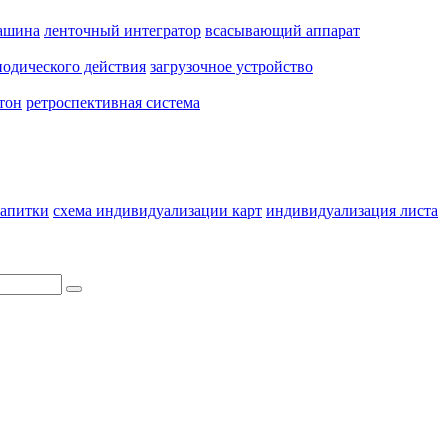
ашина
ленточный интегратор
всасывающий аппарат
одического действия
загрузочное устройство
тон
ретроспективная система
апитки
схема индивидуализации карт
индивидуализация листа