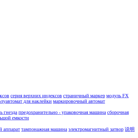
ксов
серия верхних индексов
страничный маркер
модуль FX
олуавтомат для наклейки
маркировочный автомат
ь гнезда
предохранительно - упаковочная машина
сборочная
льшой емкости
й аппарат
тампонажная машина
электромагнитный затвор
说明