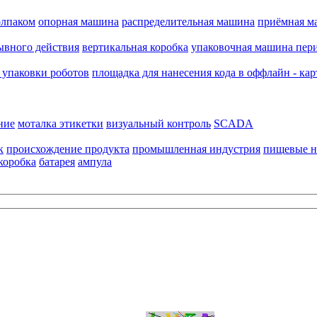
олпаком
опорная машина
распределительная машина
приёмная м
ывного действия
вертикальная коробка
упаковочная машина пери
 упаковки роботов
площадка для нанесения кода в оффлайн - кар
ние
моталка этикетки
визуальный контроль
SCADA
к
происхождение продукта
промышленная индустрия
пищевые н
коробка
батарея
ампула