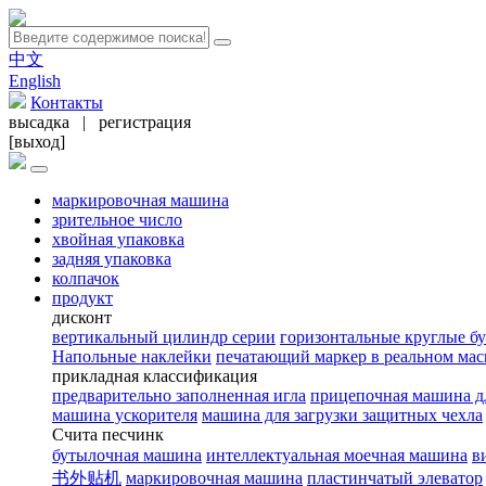
中文
English
Контакты
высадка
|
регистрация
[выход]
маркировочная машина
зрительное число
хвойная упаковка
задняя упаковка
колпачок
продукт
дисконт
вертикальный цилиндр серии
горизонтальные круглые б
Напольные наклейки
печатающий маркер в реальном мас
прикладная классификация
предварительно заполненная игла
прицепочная машина д
машина ускорителя
машина для загрузки защитных чехла
Счита песчинк
бутылочная машина
интеллектуальная моечная машина
в
书外贴机
маркировочная машина
пластинчатый элеватор