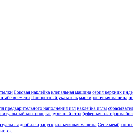
утылки
Боковая наклейка
клепальная машина
серия верхних инде
штабе времени
Поворотный указатель
маркировочная машина
п
ля предварительного наполнения игл
наклейка иглы
сбрасывател
визуальный контроль
загрузочный стол
буферная платформа бо
изуальная дробилка
запуск
колпачковая машина
Сепе мембранны
исток