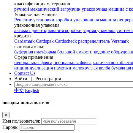
классификация материалов
ручной механический загрузчик
упаковочная машина с к
Упаковочная машина
Решение установки коробки
упаковочная машина непрер
упаковочная упаковка
автомат для открывания коробки
задняя упаковка
система
кредитн
Cardsmark
Cardspak
Cardscheck
распределитель
Versmark
вспомогательн
буферная платформа большой емкости
кодовое оборудова
Сфера применения
пероральная фляга
пероральная фляга
количество таблето
индивидуализация намотки
малокруглая колба
бумажная 
Contact Us
Войти
|
Регистрация
中文
English
посадка пользователя
×
Имя пользователя:
Пароль: