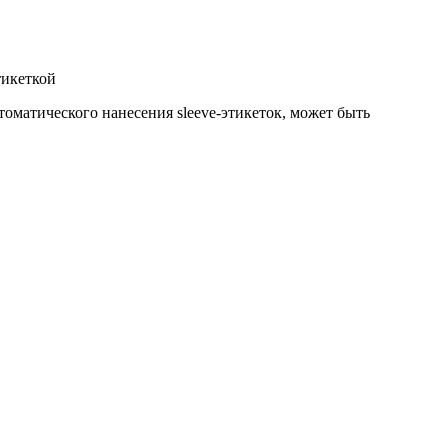
тикеткой
оматического нанесения sleeve-этикеток, может быть