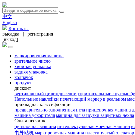
中文
English
Контакты
высадка
|
регистрация
[выход]
маркировочная машина
зрительное число
хвойная упаковка
задняя упаковка
колпачок
продукт
дисконт
вертикальный цилиндр серии
горизонтальные круглые б
Напольные наклейки
печатающий маркер в реальном мас
прикладная классификация
предварительно заполненная игла
прицепочная машина д
машина ускорителя
машина для загрузки защитных чехла
Счита песчинк
бутылочная машина
интеллектуальная моечная машина
в
书外贴机
маркировочная машина
пластинчатый элеватор