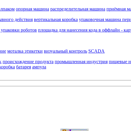
олпаком
опорная машина
распределительная машина
приёмная м
ывного действия
вертикальная коробка
упаковочная машина пери
 упаковки роботов
площадка для нанесения кода в оффлайн - кар
ние
моталка этикетки
визуальный контроль
SCADA
к
происхождение продукта
промышленная индустрия
пищевые н
коробка
батарея
ампула