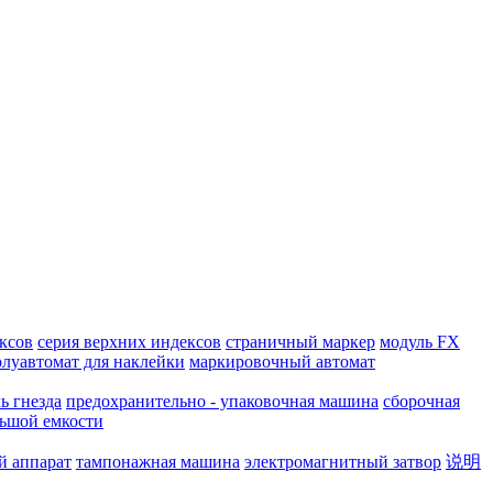
ксов
серия верхних индексов
страничный маркер
модуль FX
олуавтомат для наклейки
маркировочный автомат
ь гнезда
предохранительно - упаковочная машина
сборочная
льшой емкости
й аппарат
тампонажная машина
электромагнитный затвор
说明