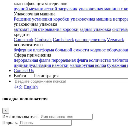
классификация материалов
ручной механический загрузчик
упаковочная машина с к
Упаковочная машина
Решение установки коробки
упаковочная машина непрер
упаковочная упаковка
автомат для открывания коробки
задняя упаковка
система
кредитн
Cardsmark
Cardspak
Cardscheck
распределитель
Versmark
вспомогательн
буферная платформа большой емкости
кодовое оборудова
Сфера применения
пероральная фляга
пероральная фляга
количество таблето
индивидуализация намотки
малокруглая колба
бумажная 
Contact Us
Войти
|
Регистрация
中文
English
посадка пользователя
×
Имя пользователя:
Пароль: