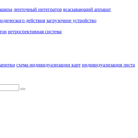
ашина
ленточный интегратор
всасывающий аппарат
одического действия
загрузочное устройство
тон
ретроспективная система
апитки
схема индивидуализации карт
индивидуализация листа