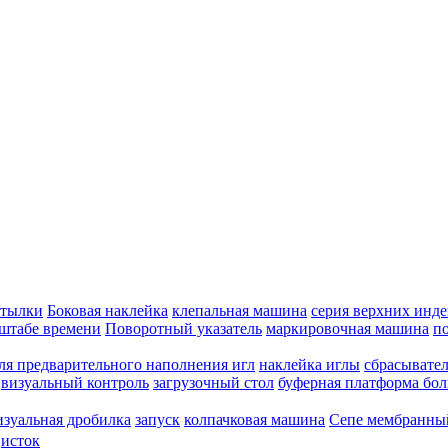
утылки
Боковая наклейка
клепальная машина
серия верхних инде
штабе времени
Поворотный указатель
маркировочная машина
п
ля предварительного наполнения игл
наклейка иглы
сбрасывател
визуальный контроль
загрузочный стол
буферная платформа бо
изуальная дробилка
запуск
колпачковая машина
Сепе мембранны
исток