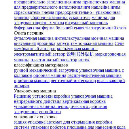
предварительно заполненная игла
прицепочная машина
для предварительного наполнения игл
наклейка иглы
сбрасыватель гнезда
предохранительно - упаковочная
машина
сборочная машина ускорителя
машина для
загрузки защитных чехла
визуальный контроль
буферная платформа большой емкости
загрузочный стол
Счита песчинк
бутылочная машина
интеллектуальная моечная машина
визуальная дробилка
запуск
тампонажная машина
Сепе
мембранный аппарат
колпачковая машина
электромагнитный затвор
说明书外贴机
маркировочная
машина
пластинчатый элеватор
исток
классификация материалов
ручной механический загрузчик
упаковочная машина с
колпаком
опорная машина
распределительная машина
приёмная машина
ленточный интегратор
всасывающий
аппарат
Упаковочная машина
Решение установки коробки
упаковочная машина
непрерывного действия
вертикальная коробка
упаковочная машина периодического действия
загрузочное устройство
упаковочная упаковка
задняя упаковка
автомат для открывания коробки
система упаковки роботов
площадка для нанесения кода