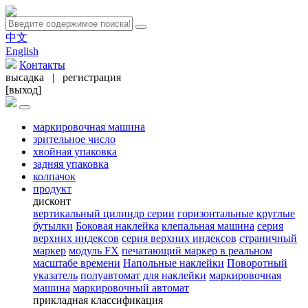
中文
English
Контакты
высадка
|
регистрация
[выход]
маркировочная машина
зрительное число
хвойная упаковка
задняя упаковка
колпачок
продукт
дисконт
вертикальный цилиндр серии
горизонтальные круглые
бутылки
Боковая наклейка
клепальная машина
серия
верхних индексов
серия верхних индексов
страничный
маркер
модуль FX
печатающий маркер в реальном
масштабе времени
Напольные наклейки
Поворотный
указатель
полуавтомат для наклейки
маркировочная
машина
маркировочный автомат
прикладная классификация