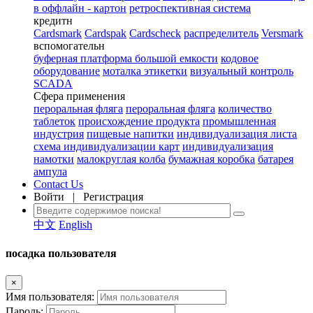
в оффлайн - картон
ретроспективная система
кредитн
Cardsmark
Cardspak
Cardscheck
распределитель
Versmark
вспомогательн
буферная платформа большой емкости
кодовое
оборудование
моталка этикетки
визуальный контроль
SCADA
Сфера применения
пероральная фляга
пероральная фляга
количество
таблеток
происхождение продукта
промышленная
индустрия
пищевые напитки
индивидуализация листа
схема индивидуализации карт
индивидуализация
намотки
малокруглая колба
бумажная коробка
батарея
ампула
Contact Us
Войти
|
Регистрация
中文
English
посадка пользователя
×
Имя пользователя:
Пароль: